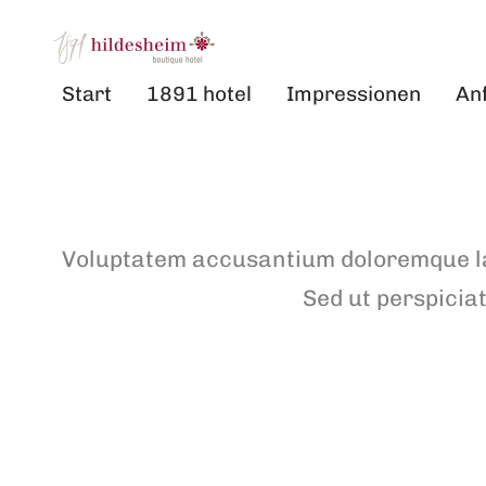
Start
1891 hotel
Impressionen
An
Voluptatem accusantium doloremque lau
Sed ut perspicia