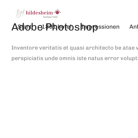
Adobe Photoshop
Start
1891 hotel
Impressionen
An
Inventore veritatis et quasi architecto be atae
perspiciatis unde omnis iste natus error vol