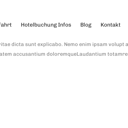
fahrt
Hotelbuchung Infos
Blog
Kontakt
 vitae dicta sunt explicabo. Nemo enim ipsam volupt 
uptatem accusantium doloremqueLaudantium totamre