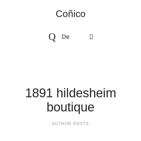
Coñico
De
1891 hildesheim
boutique
AUTHOR POSTS