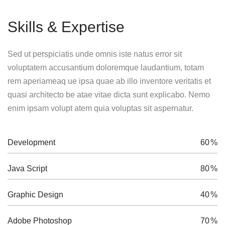
Skills & Expertise
Sed ut perspiciatis unde omnis iste natus error sit
voluptatem accusantium doloremque laudantium, totam
rem aperiameaq ue ipsa quae ab illo inventore veritatis et
quasi architecto be atae vitae dicta sunt explicabo. Nemo
enim ipsam volupt atem quia voluptas sit aspernatur.
Development
60
%
Java Script
80
%
Graphic Design
40
%
Adobe Photoshop
70
%