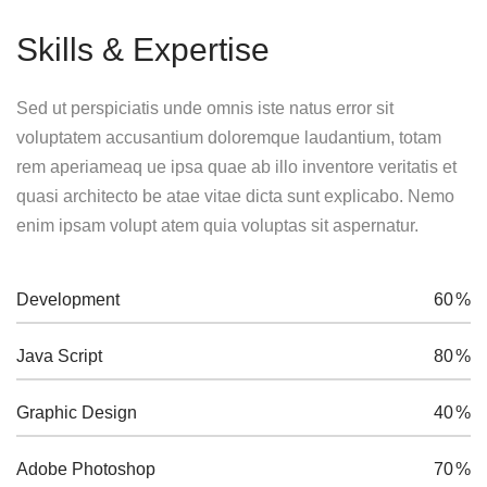
Skills & Expertise
Sed ut perspiciatis unde omnis iste natus error sit
voluptatem accusantium doloremque laudantium, totam
rem aperiameaq ue ipsa quae ab illo inventore veritatis et
quasi architecto be atae vitae dicta sunt explicabo. Nemo
enim ipsam volupt atem quia voluptas sit aspernatur.
Development
60
%
Java Script
80
%
Graphic Design
40
%
Adobe Photoshop
70
%