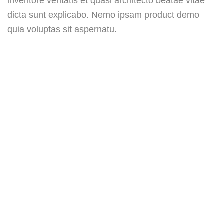
inventore veritatis et quasi architecto beatae vitae
dicta sunt explicabo. Nemo ipsam product demo
quia voluptas sit aspernatu.