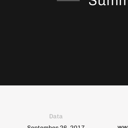
Summ
Data
ww
September 26, 2017