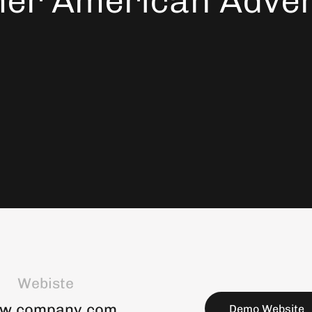
er American Adve
Webiste
w.company.com
Demo Website